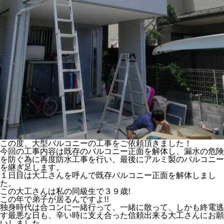
この度、大型バルコニーの工事をご依頼頂きました！
今回の工事内容は既存のバルコニー正面を解体し、漏水の危険
を防ぐ為に再度防水工事を行い、最後にアルミ製のバルコニー
を継ぎ足します。
１日目は大工さんを呼んで既存バルコニー正面を解体しまし
た。
この大工さんは私の同級生で３９歳!
この年で弟子が居るんですよ!!
独身時代は合コンに一緒行って、一緒に散って、しかも終電逃
す最悪な日も、辛い時に支え合った信頼出来る大工さんにお願
いしました。